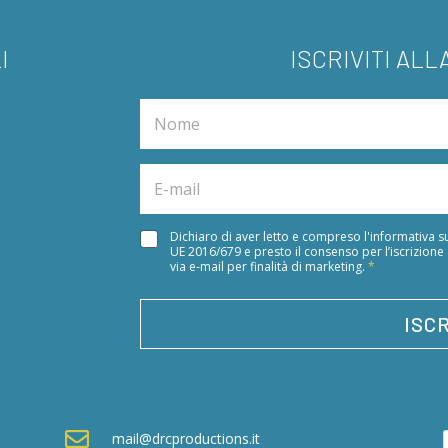
I
ISCRIVITI AL
N
a
m
e
E
*
m
a
i
A
Dichiaro di aver letto e compreso l'informativa su
l
UE 2016/679 e presto il consenso per l’iscrizione
c
*
via e-mail per finalità di marketing.
*
c
e
t
ISCR
t
a
z
i
o
n

mail@drcproductions.it
e