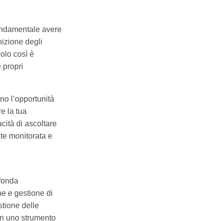
fondamentale avere
nizione degli
Solo così è
 propri
no l’opportunità
re la tua
cità di ascoltare
nte monitorata e
ofonda
e e gestione di
stione delle
in uno strumento