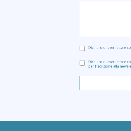
A
Dichiaro di aver letto e c
c
c
A
Dichiaro di aver letto e c
e
per l’iscrizione alla news
c
t
c
t
e
a
t
z
t
i
a
o
z
n
i
e
o
G
n
D
e
P
M