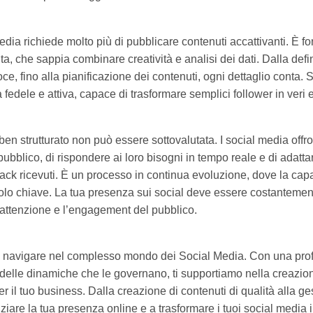
edia richiede molto più di pubblicare contenuti accattivanti. È 
ta, che sappia combinare creatività e analisi dei dati. Dalla defi
voce, fino alla pianificazione dei contenuti, ogni dettaglio conta. 
fedele e attiva, capace di trasformare semplici follower in veri e
ben strutturato non può essere sottovalutata. I social media offro
pubblico, di rispondere ai loro bisogni in tempo reale e di adatta
ck ricevuti. È un processo in continua evoluzione, dove la capa
ruolo chiave. La tua presenza sui social deve essere costanteme
’attenzione e l’engagement del pubblico.
ti a navigare nel complesso mondo dei Social Media. Con una pr
delle dinamiche che le governano, ti supportiamo nella creazion
r il tuo business. Dalla creazione di contenuti di qualità alla ge
iare la tua presenza online e a trasformare i tuoi social media 