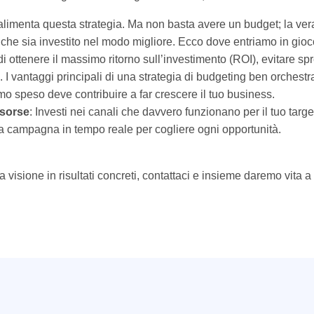
 alimenta questa strategia. Ma non basta avere un budget; la vera
che sia investito nel modo migliore. Ecco dove entriamo in gioco
di ottenere il massimo ritorno sull’investimento (ROI), evitare s
. I vantaggi principali di una strategia di budgeting ben orchestr
mo speso deve contribuire a far crescere il tuo business.
isorse
: Investi nei canali che davvero funzionano per il tuo targe
tua campagna in tempo reale per cogliere ogni opportunità.
ua visione in risultati concreti, contattaci e insieme daremo vit