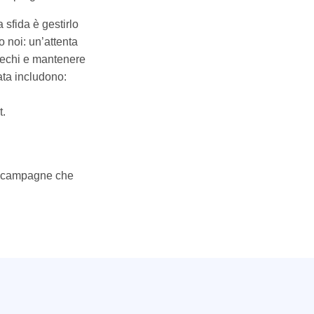
 sfida è gestirlo
 noi: un’attenta
prechi e mantenere
ata includono:
t.
a a campagne che