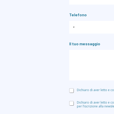
Telefono
Il tuo messaggio
A
Dichiaro di aver letto e c
c
c
A
Dichiaro di aver letto e c
e
per l’iscrizione alla news
c
t
c