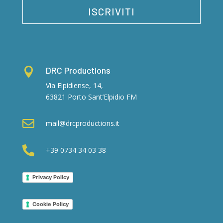
t
a
ISCRIVITI
z
i
o
n
e
M
DRC Productions

a
Via Elpidiense, 14,
r
k
63821 Porto Sant’Elpidio FM
e
t

mail@drcproductions.it
i
n
g

+39 0734 34 03 38
*
Privacy Policy
Cookie Policy