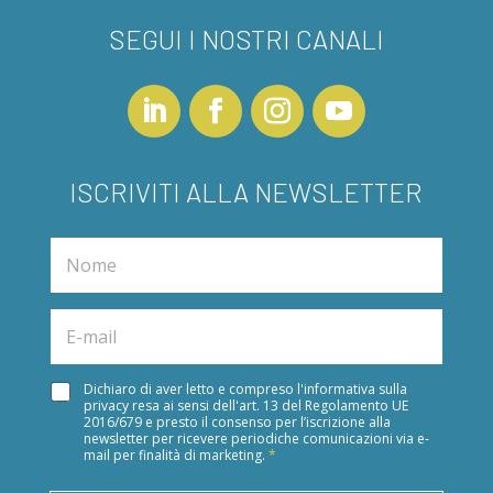
SEGUI I NOSTRI CANALI
ISCRIVITI ALLA NEWSLETTER
N
a
m
e
E
*
m
a
i
A
Dichiaro di aver letto e compreso l'informativa sulla
l
privacy resa ai sensi dell'art. 13 del Regolamento UE
c
*
2016/679 e presto il consenso per l’iscrizione alla
c
newsletter per ricevere periodiche comunicazioni via e-
e
mail per finalità di marketing.
*
t