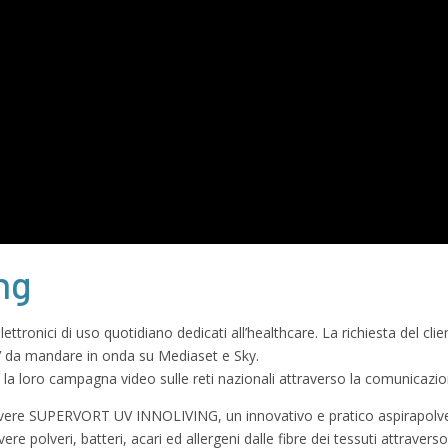
ing
ttronici di uso quotidiano dedicati all’healthcare. La richiesta del clie
V da mandare in onda su Mediaset e Sky.
a loro campagna video sulle reti nazionali attraverso la comunicazio
uovere SUPERVORT UV INNOLIVING, un innovativo e pratico aspirapolver
vere polveri, batteri, acari ed allergeni dalle fibre dei tessuti attrave