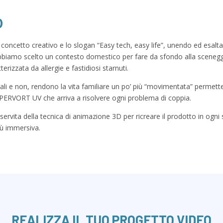
o
il concetto creativo e lo slogan “Easy tech, easy life”, unendo ed esalt
Abbiamo scelto un contesto domestico per fare da sfondo alla scenegg
erizzata da allergie e fastidiosi starnuti.
onali e non, rendono la vita familiare un po’ più “movimentata” permett
UPERVORT UV che arriva a risolvere ogni problema di coppia.
 servita della tecnica di animazione 3D per ricreare il prodotto in og
iù immersiva.
REALIZZA IL TUO PROGETTO VIDEO