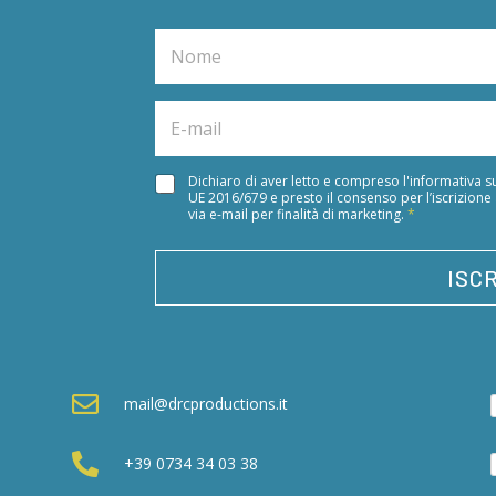
N
a
m
e
E
*
m
a
i
A
Dichiaro di aver letto e compreso l'informativa su
l
UE 2016/679 e presto il consenso per l’iscrizione
c
*
via e-mail per finalità di marketing.
*
c
e
t
ISCR
t
a
z
i
o
n

mail@drcproductions.it
e
M
a

+39 0734 34 03 38
r